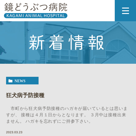
新着情報
NEWS
狂犬病予防接種
市町から狂犬病予防接種のハガキが届いているとは思いま
すが、 接種は４月１日からとなります。 ３月中は接種出来
ません。 ハガキを忘れずにご持参下さい。
2023.03.23