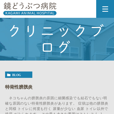
クリニックブ
ログ
BLOG
特発性膀胱炎
ネコちゃんの膀胱炎の原因に細菌感染でも結石でもない明
確な原因のない特発性膀胱炎があります。 症状は他の膀胱炎
と同様 トイレに何度も行く 尿量が少ない 血尿 トイレ以外で