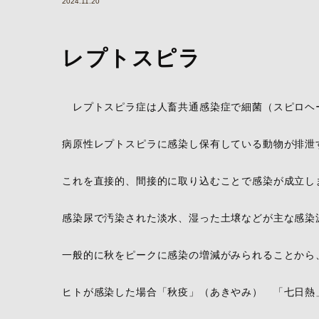
2024.11.20
レプトスピラ
レプトスピラ症は人畜共通感染症で細菌（スピロヘ
病原性レプトスピラに感染し保有している動物が排泄
これを直接的、間接的に取り込むことで感染が成立し
感染尿で汚染された淡水、湿った土壌などが主な感染
一般的に秋をピークに感染の増減がみられることから
ヒトが感染した場合「秋疫」（あきやみ） 「七日熱