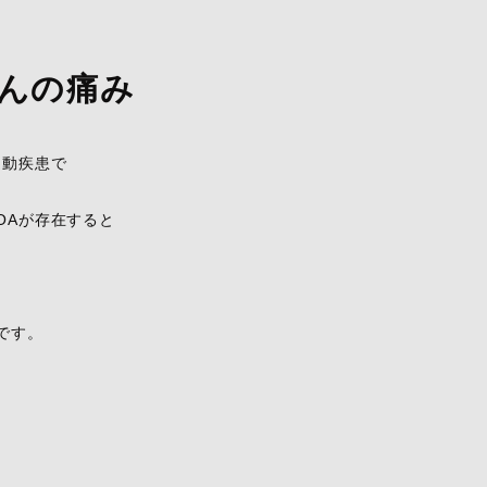
んの痛み
運動疾患で
OAが存在すると
です。
、