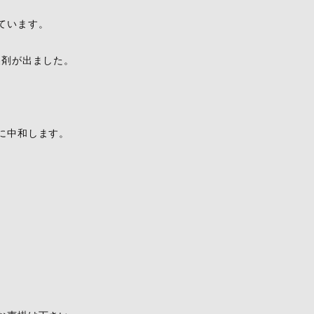
ています。
製剤が出ました。
に中和します。